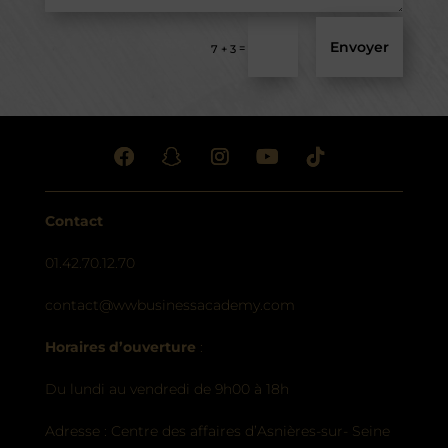
Envoyer
=
7 + 3
Contact
01.42.70.12.70
contact@wwbusinessacademy.com
Horaires d’ouverture
:
Du lundi au vendredi de 9h00 à 18h
Adresse : Centre des affaires d’Asnières-sur- Seine